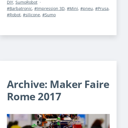
le
Catégorisé
DIY
,
SumoRobot
comme
Étiqueté
Barbatronic
,
Impression 3D
,
Mini
,
pneu
,
Prusa
,
Robot
,
silicone
,
Sumo
Archive: Maker Faire
Rome 2017