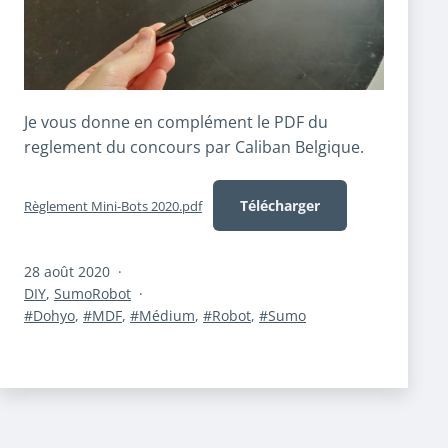
Je vous donne en complément le PDF du
reglement du concours par Caliban Belgique.
Télécharger
Règlement Mini-Bots 2020.pdf
Publié
28 août 2020
le
Catégorisé
DIY
,
SumoRobot
comme
Étiqueté
Dohyo
,
MDF
,
Médium
,
Robot
,
Sumo