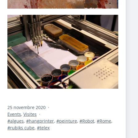
Publié
25 novembre 2020
le
Catégorisé
Events
,
Visites
comme
Étiqueté
algues
,
hangprinter
,
peinture
,
Robot
,
Rome
,
rubiks cube
,
telex