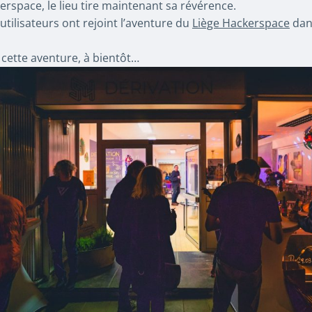
space, le lieu tire maintenant sa révérence.
utilisateurs ont rejoint l’aventure du
Liège Hackerspace
dan
 cette aventure, à bientôt…