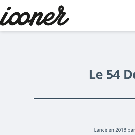
Aller
au
contenu
Le
blog
d'iooner
Le 54 D
Lancé en 2018 par 