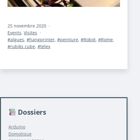
Publié
25 novembre 2020
le
Catégorisé
Events
,
Visites
comme
Étiqueté
algues
,
hangprinter
,
peinture
,
Robot
,
Rome
,
rubiks cube
,
telex
Dossiers
Arduino
Domotique