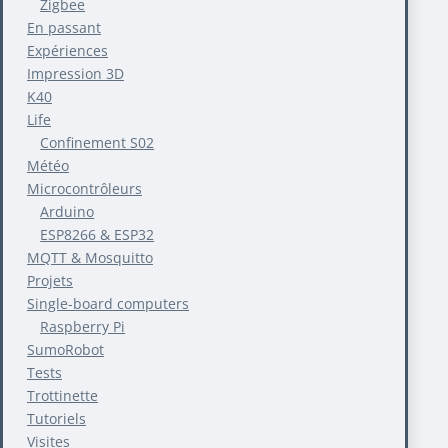
Zigbee
En passant
Expériences
Impression 3D
K40
Life
Confinement S02
Météo
Microcontrôleurs
Arduino
ESP8266 & ESP32
MQTT & Mosquitto
Projets
Single-board computers
Raspberry Pi
SumoRobot
Tests
Trottinette
Tutoriels
Visites