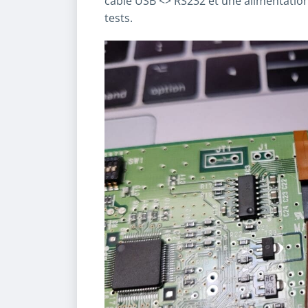
câble USB <> RS232 et une alimentatio
tests.