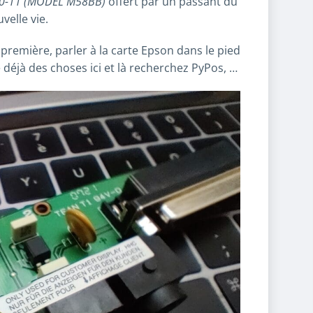
0-11 (MODEL M58BB)
offert par un passant du
elle vie.
première, parler à la carte Epson dans le pied
e déjà des choses ici et là recherchez PyPos, …