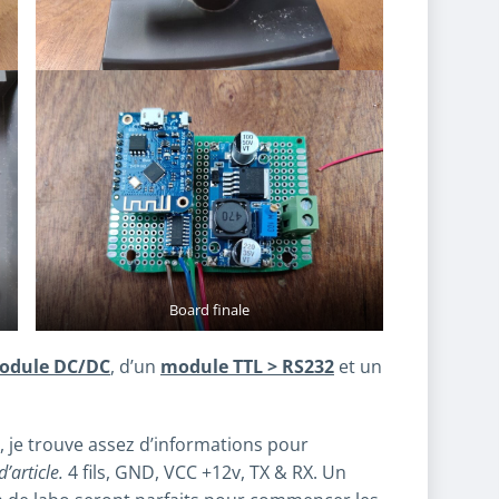
Board finale
odule DC/DC
, d’un
module TTL > RS232
et un
 je trouve assez d’informations pour
’article.
4 fils, GND, VCC +12v, TX & RX. Un