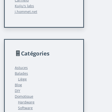
Carmelo
Kujiu's labs
j.hommet.net
Catégories
Astuces
Balades
Liège
Blog
DIY
Domotique
Hardware
Software