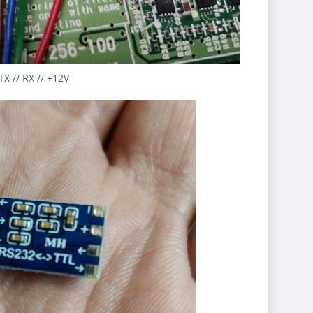
TX // RX // +12V