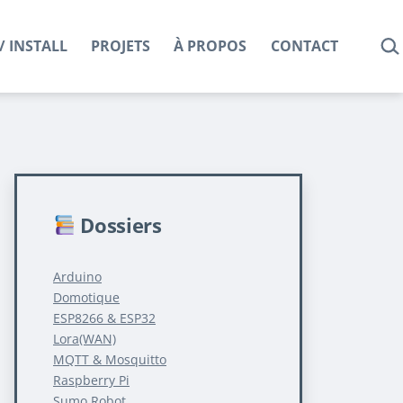
REC
/ INSTALL
PROJETS
À PROPOS
CONTACT
Dossiers
Arduino
Domotique
ESP8266 & ESP32
Lora(WAN)
MQTT & Mosquitto
Raspberry Pi
Sumo Robot