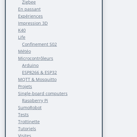
Zigbee
En passant
Expériences
Impression 3D
K40
Life
Confinement S02
Météo
Microcontrôleurs
Arduino
ESP8266 & ESP32
MQTT & Mosquitto
Projets
Single-board computers
Raspberry Pi
SumoRobot
Tests
Trottinette
Tutoriels
Visites