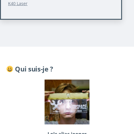
K40 Laser
Qui suis-je ?
Loïc alias iooner