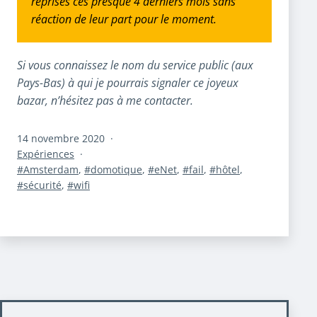
reprises ces presque 4 derniers mois sans
réaction de leur part pour le moment.
Si vous connaissez le nom du service public (aux
Pays-Bas) à qui je pourrais signaler ce joyeux
bazar, n’hésitez pas à me contacter.
Publié
14 novembre 2020
le
Catégorisé
Expériences
comme
Étiqueté
Amsterdam
,
domotique
,
eNet
,
fail
,
hôtel
,
sécurité
,
wifi