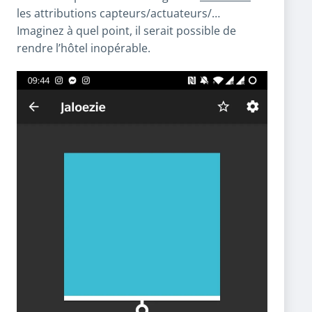
les attributions capteurs/actuateurs/…
Imaginez à quel point, il serait possible de
rendre l’hôtel inopérable.