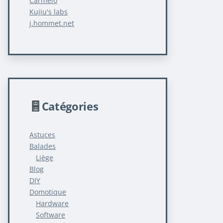
Carmelo
Kujiu's labs
j.hommet.net
Catégories
Astuces
Balades
Liège
Blog
DIY
Domotique
Hardware
Software