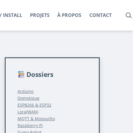
REC
/ INSTALL
PROJETS
À PROPOS
CONTACT
Dossiers
Arduino
Domotique
ESP8266 & ESP32
Lora(WAN)
MQTT & Mosquitto
Raspberry Pi
Sumo Robot