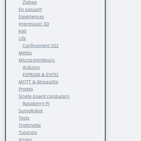
Zigbee
En passant
Expériences
Impression 3D
K40
Life
Confinement S02
Météo
Microcontrôleurs
Arduino
ESP8266 & ESP32
MQTT & Mosquitto
Projets
Single-board computers
Raspberry Pi
SumoRobot
Tests
Trottinette
Tutoriels
Visites