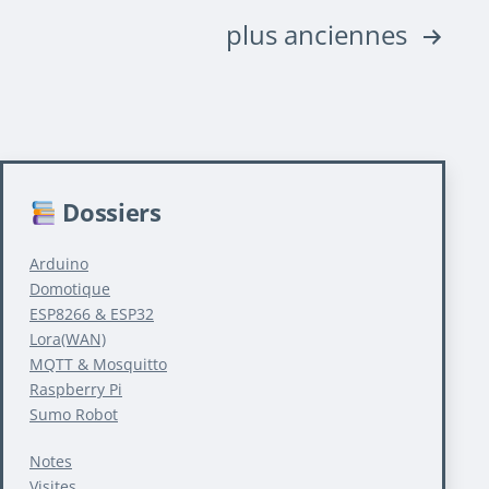
Pagination
plus anciennes
des
publications
Dossiers
Arduino
Domotique
ESP8266 & ESP32
Lora(WAN)
MQTT & Mosquitto
Raspberry Pi
Sumo Robot
Notes
Visites