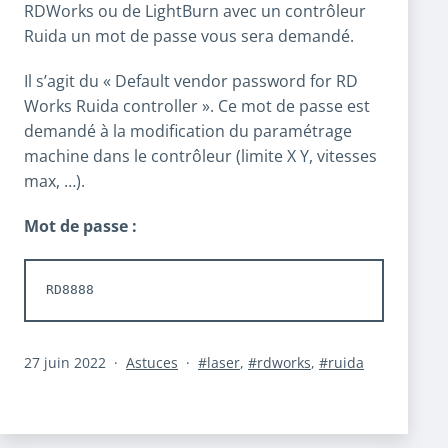
RDWorks ou de LightBurn avec un contrôleur
Ruida un mot de passe vous sera demandé.
Il s’agit du « Default vendor password for RD
Works Ruida controller ». Ce mot de passe est
demandé à la modification du paramétrage
machine dans le contrôleur (limite X Y, vitesses
max, …).
Mot de passe :
RD8888
Publié
Catégorisé
Étiqueté
27 juin 2022
Astuces
laser
,
rdworks
,
ruida
le
comme