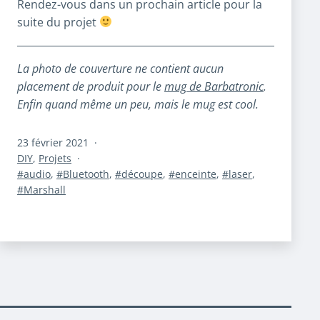
Rendez-vous dans un prochain article pour la
suite du projet
La photo de couverture ne contient aucun
placement de produit pour le
mug de Barbatronic
.
Enfin quand même un peu, mais le mug est cool.
Publié
23 février 2021
le
Catégorisé
DIY
,
Projets
comme
Étiqueté
audio
,
Bluetooth
,
découpe
,
enceinte
,
laser
,
Marshall