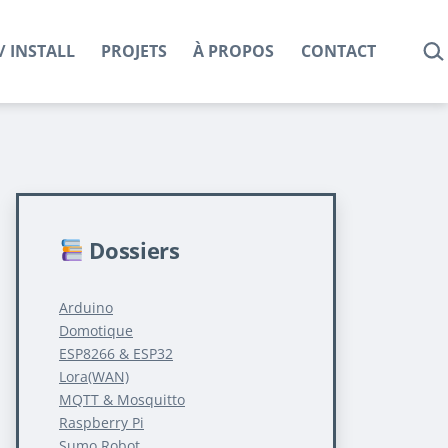
REC
/ INSTALL
PROJETS
À PROPOS
CONTACT
Dossiers
Arduino
Domotique
ESP8266 & ESP32
Lora(WAN)
MQTT & Mosquitto
Raspberry Pi
Sumo Robot