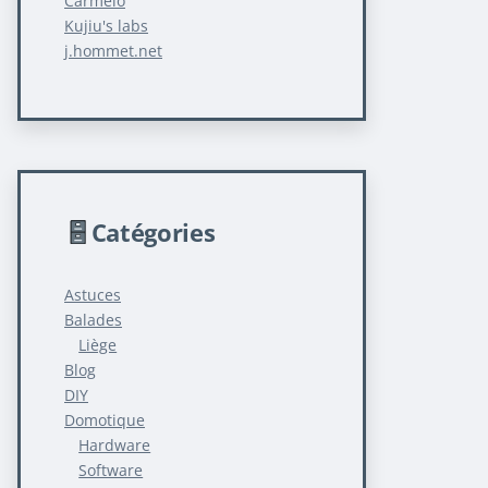
Carmelo
Kujiu's labs
j.hommet.net
Catégories
Astuces
Balades
Liège
Blog
DIY
Domotique
Hardware
Software