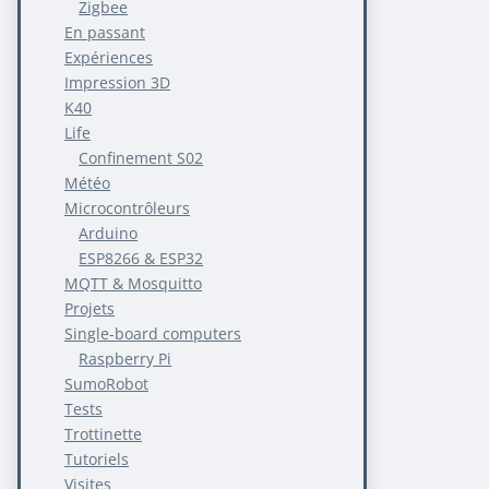
Zigbee
En passant
Expériences
Impression 3D
K40
Life
Confinement S02
Météo
Microcontrôleurs
Arduino
ESP8266 & ESP32
MQTT & Mosquitto
Projets
Single-board computers
Raspberry Pi
SumoRobot
Tests
Trottinette
Tutoriels
Visites