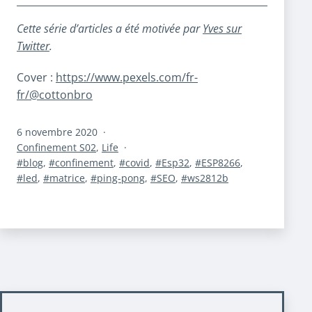
Cette série d’articles a été motivée par
Yves sur
Twitter
.
Cover :
https://www.pexels.com/fr-
fr/@cottonbro
Publié
6 novembre 2020
le
Catégorisé
Confinement S02
,
Life
comme
Étiqueté
blog
,
confinement
,
covid
,
Esp32
,
ESP8266
,
led
,
matrice
,
ping-pong
,
SEO
,
ws2812b