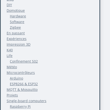
DIY
Domotique
Hardware
Software
Zigbee
En passant
Expériences
Impression 3D
K40
Life
Confinement S02
Météo
Microcontrôleurs
Arduino
ESP8266 & ESP32
MQTT & Mosquitto
Projets
Single-board computers
Raspberry Pi