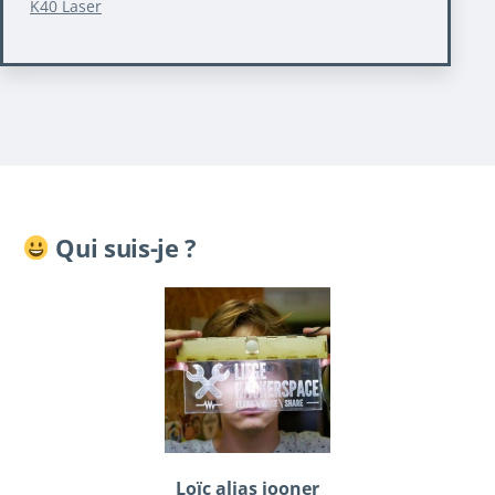
K40 Laser
Qui suis-je ?
Loïc alias iooner