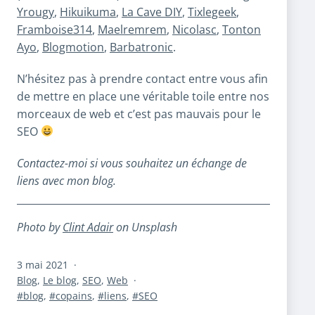
Yrougy
,
Hikuikuma
,
La Cave DIY
,
Tixlegeek
,
Framboise314
,
Maelremrem
,
Nicolasc
,
Tonton
Ayo
,
Blogmotion
,
Barbatronic
.
N’hésitez pas à prendre contact entre vous afin
de mettre en place une véritable toile entre nos
morceaux de web et c’est pas mauvais pour le
SEO
Contactez-moi si vous souhaitez un échange de
liens avec mon blog.
Photo by
Clint Adair
on Unsplash
Publié
3 mai 2021
le
Catégorisé
Blog
,
Le blog
,
SEO
,
Web
comme
Étiqueté
blog
,
copains
,
liens
,
SEO