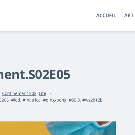
ACCUEIL
ART 
ment.S02E05
Catégorisé
Confinement S02
,
Life
comme
8266
,
led
,
matrice
,
ping-pong
,
SEO
,
ws2812b