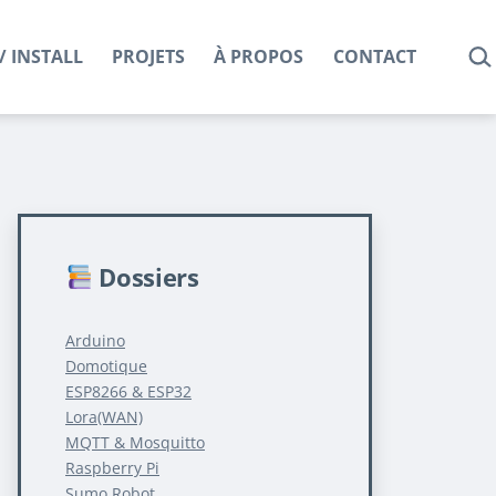
REC
/ INSTALL
PROJETS
À PROPOS
CONTACT
Dossiers
Arduino
Domotique
ESP8266 & ESP32
Lora(WAN)
MQTT & Mosquitto
Raspberry Pi
Sumo Robot