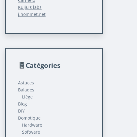
Carmelo
Kujiu's labs
j.hommet.net
Catégories
Astuces
Balades
Liège
Blog
DIY
Domotique
Hardware
Software