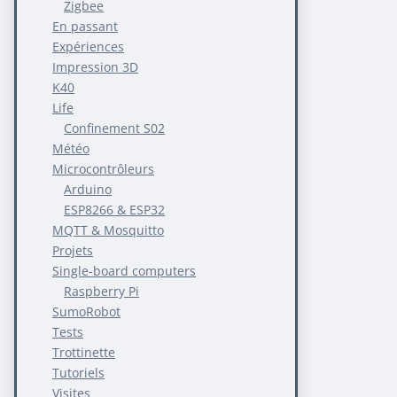
Zigbee
En passant
Expériences
Impression 3D
K40
Life
Confinement S02
Météo
Microcontrôleurs
Arduino
ESP8266 & ESP32
MQTT & Mosquitto
Projets
Single-board computers
Raspberry Pi
SumoRobot
Tests
Trottinette
Tutoriels
Visites