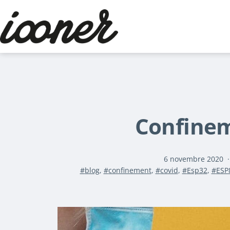
Aller
au
contenu
Le
blog
d'iooner
Confine
Publié
6 novembre 2020
Étiqueté
le
blog
,
confinement
,
covid
,
Esp32
,
ESP