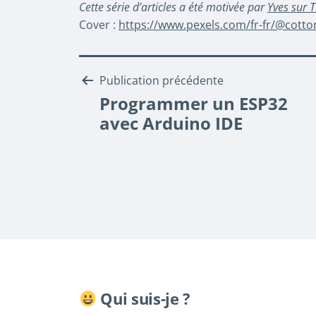
Cette série d’articles a été motivée par
Yves sur T
Cover :
https://www.pexels.com/fr-fr/@cott
Navigation
Publication précédente
Programmer un ESP32
de
avec Arduino IDE
l’article
Qui suis-je ?