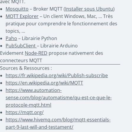
avec MQTT.
Mosquitto
– Broker MQTT (
Installer sous Ubuntu
)
MQTT Explorer
– Un client Windows, Mac, … Très
pratique pour comprendre le fonctionnement des
topics, …
Paho
– Librairie Python
PubSubClient
– Librairie Arduino
Evidement
Node-RED
propose nativement des
connecteurs MQTT
Sources & Ressources :
https://fr.wikipedia.org/wiki/Publish-subscribe
https://en.wikipedia.org/wiki/MQTT
https://www.automation-
sense.com/blog/automatisme/qu-est-ce-que-le-
protocole-mqtt.html
https://mqtt.org/
https://www.hivemq.com/blog/mqtt-essentials-
part-9-last-will-and-testament/