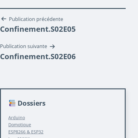
Navigation
Publication précédente
Confinement.S02E05
de
l’article
Publication suivante
Confinement.S02E06
Dossiers
Arduino
Domotique
ESP8266 & ESP32