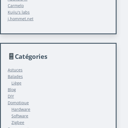
Carmelo
Kujiu's labs
j.hommet.net
Catégories
Astuces
Balades
Liège
Blog
DIY
Domotique
Hardware
Software
Zigbee