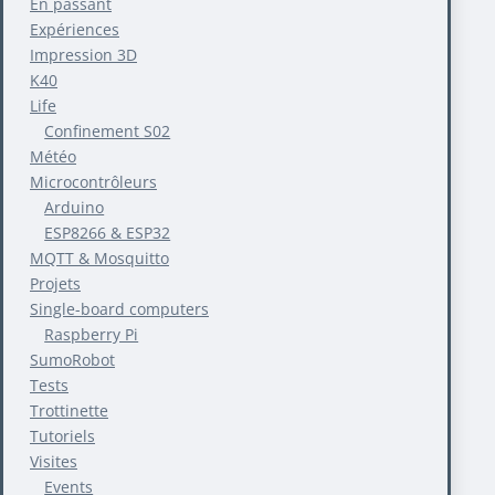
En passant
Expériences
Impression 3D
K40
Life
Confinement S02
Météo
Microcontrôleurs
Arduino
ESP8266 & ESP32
MQTT & Mosquitto
Projets
Single-board computers
Raspberry Pi
SumoRobot
Tests
Trottinette
Tutoriels
Visites
Events