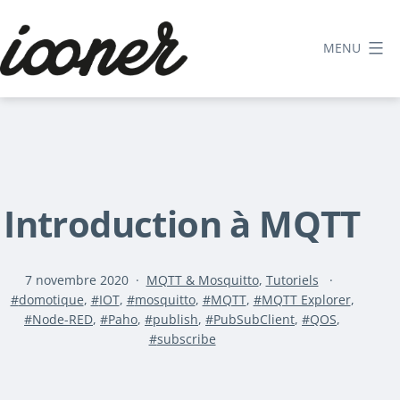
Aller
au
MENU
contenu
Le
blog
d'iooner
Introduction à MQTT
Publié
Catégorisé
7 novembre 2020
MQTT & Mosquitto
,
Tutoriels
Étiqueté
le
comme
domotique
,
IOT
,
mosquitto
,
MQTT
,
MQTT Explorer
,
Node-RED
,
Paho
,
publish
,
PubSubClient
,
QOS
,
subscribe