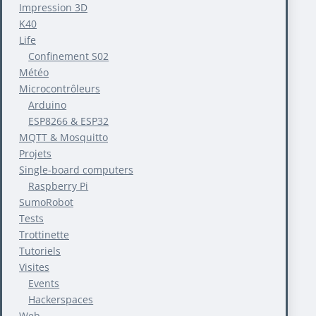
Impression 3D
K40
Life
Confinement S02
Météo
Microcontrôleurs
Arduino
ESP8266 & ESP32
MQTT & Mosquitto
Projets
Single-board computers
Raspberry Pi
SumoRobot
Tests
Trottinette
Tutoriels
Visites
Events
Hackerspaces
Web