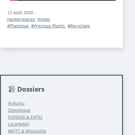
Publié
12 août 2020
le
Catégorisé
Hackerspaces
,
Visites
comme
Étiqueté
Plastique
,
Precious Plastic
,
Recyclage
Dossiers
Arduino
Domotique
ESP8266 & ESP32
Lora(WAN)
MQTT & Mosquitto