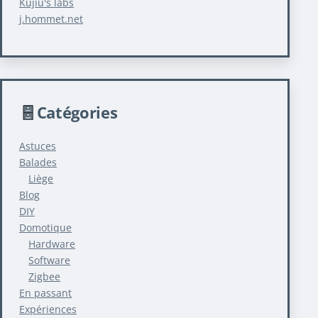
Kujiu's labs
j.hommet.net
Catégories
Astuces
Balades
Liège
Blog
DIY
Domotique
Hardware
Software
Zigbee
En passant
Expériences