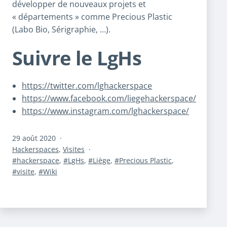
développer de nouveaux projets et
« départements » comme Precious Plastic
(Labo Bio, Sérigraphie, …).
Suivre le LgHs
https://twitter.com/lghackerspace
https://www.facebook.com/liegehackerspace/
https://www.instagram.com/lghackerspace/
Publié
29 août 2020
le
Catégorisé
Hackerspaces
,
Visites
comme
Étiqueté
hackerspace
,
LgHs
,
Liège
,
Precious Plastic
,
visite
,
Wiki