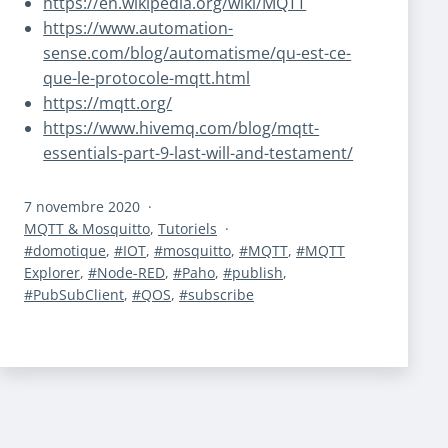
https://en.wikipedia.org/wiki/MQTT
https://www.automation-
sense.com/blog/automatisme/qu-est-ce-
que-le-protocole-mqtt.html
https://mqtt.org/
https://www.hivemq.com/blog/mqtt-
essentials-part-9-last-will-and-testament/
Publié
7 novembre 2020
le
Catégorisé
MQTT & Mosquitto
,
Tutoriels
comme
Étiqueté
domotique
,
IOT
,
mosquitto
,
MQTT
,
MQTT
Explorer
,
Node-RED
,
Paho
,
publish
,
PubSubClient
,
QOS
,
subscribe