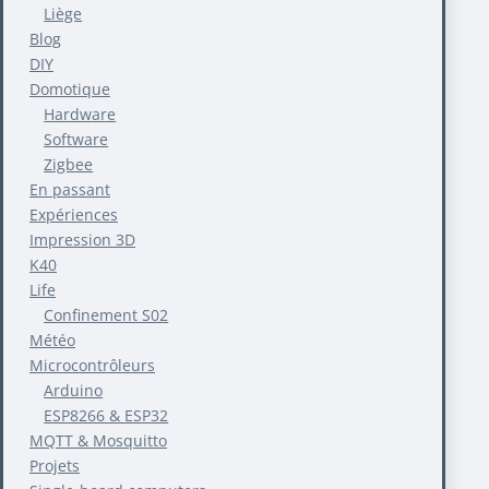
Liège
Blog
DIY
Domotique
Hardware
Software
Zigbee
En passant
Expériences
Impression 3D
K40
Life
Confinement S02
Météo
Microcontrôleurs
Arduino
ESP8266 & ESP32
MQTT & Mosquitto
Projets