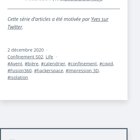
Cette série d’articles a été motivée par
Yves sur
Twitter
.
Publié
2 décembre 2020
le
Catégorisé
Confinement S02
,
Life
comme
Étiqueté
Avent
,
bière
,
calendrier
,
confinement
,
covid
,
Fusion360
,
hackerspace
,
Impression 3D
,
isolation