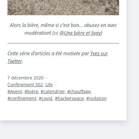
Alors la bière, même si c’est bon… abusez-en avec
modération! (cc
@Une bière et Jivay
)
Cette série d’articles a été motivée par
Yves sur
Twitter
.
Publié
7 décembre 2020
le
Catégorisé
Confinement S02
,
Life
comme
Étiqueté
Avent
,
bière
,
calendrier
,
chauffage
,
confinement
,
covid
,
hackerspace
,
isolation