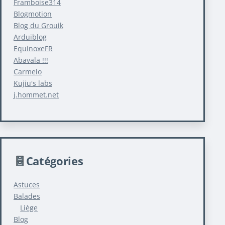
Framboise314
Blogmotion
Blog du Grouik
Arduiblog
EquinoxeFR
Abavala !!!
Carmelo
Kujiu's labs
j.hommet.net
Catégories
Astuces
Balades
Liège
Blog