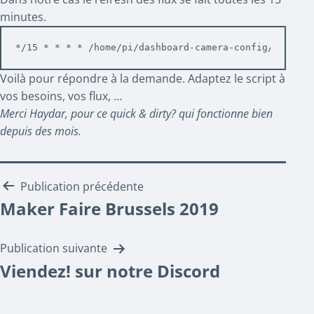
minutes.
*/15 * * * * /home/pi/dashboard-camera-config/camera.
Voilà pour répondre à la demande. Adaptez le script à
vos besoins, vos flux, …
Merci Haydar, pour ce quick & dirty? qui fonctionne bien
depuis des mois.
Navigation
Publication précédente
Maker Faire Brussels 2019
de
l’article
Publication suivante
Viendez! sur notre Discord