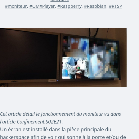
Étiqueté
moniteur
,
OMXPlayer
,
Raspberry
,
Raspbian
,
RTSP
Cet article détail le fonctionnement du moniteur vu dans
l’article
Confinement.S02E21
.
Un écran est installé dans la pièce principale du
hackerspace afin de voir qui sonne à la porte et/ou de