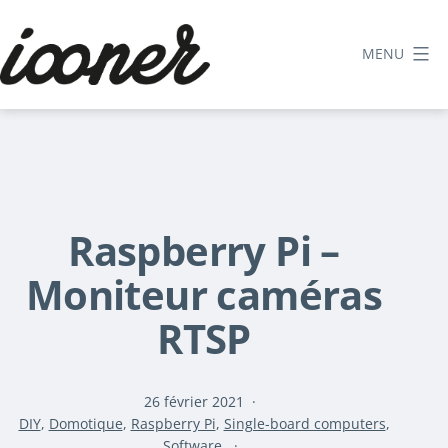
Aller
au
MENU
contenu
Le
blog
d'iooner
Raspberry Pi –
Moniteur caméras
RTSP
Publié
26 février 2021
Catégorisé
le
DIY
,
Domotique
,
Raspberry Pi
,
Single-board computers
,
comme
Software