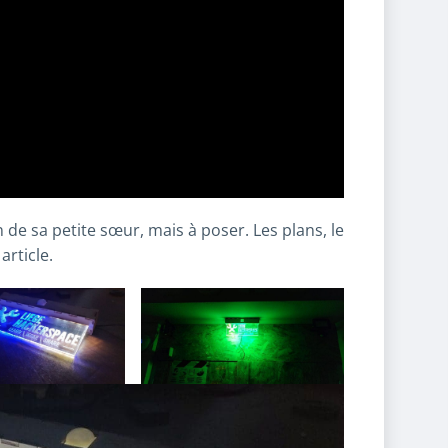
n de sa petite sœur, mais à poser. Les plans, le
article.