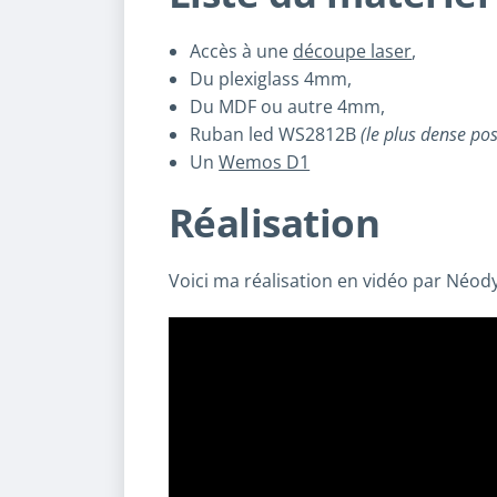
Accès à une
découpe laser
,
Du plexiglass 4mm,
Du MDF ou autre 4mm,
Ruban led WS2812B
(le plus dense po
Un
Wemos D1
Réalisation
Voici ma réalisation en vidéo par Néod