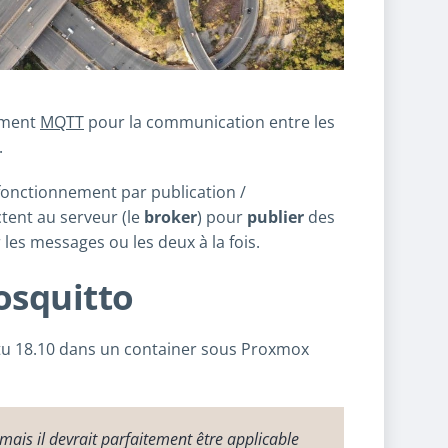
lement
MQTT
pour la communication entre les
.
onctionnement par publication /
ctent au serveur (le
broker
) pour
publier
des
 les messages ou les deux à la fois.
osquitto
tu 18.10 dans un container sous Proxmox
 mais il devrait parfaitement être applicable