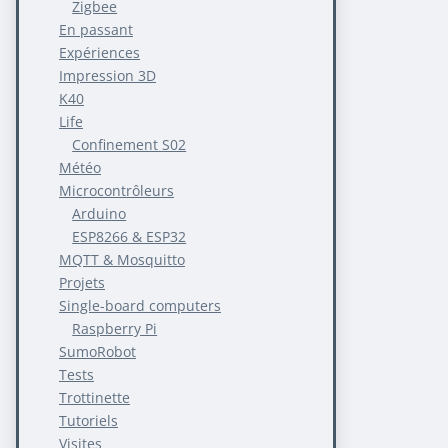
Zigbee
En passant
Expériences
Impression 3D
K40
Life
Confinement S02
Météo
Microcontrôleurs
Arduino
ESP8266 & ESP32
MQTT & Mosquitto
Projets
Single-board computers
Raspberry Pi
SumoRobot
Tests
Trottinette
Tutoriels
Visites