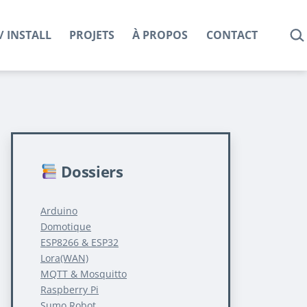
REC
/ INSTALL
PROJETS
À PROPOS
CONTACT
Dossiers
Arduino
Domotique
ESP8266 & ESP32
Lora(WAN)
MQTT & Mosquitto
Raspberry Pi
Sumo Robot