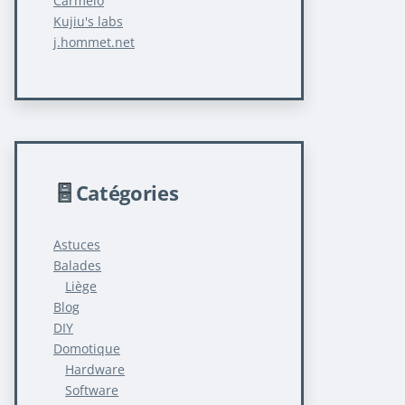
Carmelo
Kujiu's labs
j.hommet.net
Catégories
Astuces
Balades
Liège
Blog
DIY
Domotique
Hardware
Software