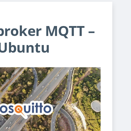
 broker MQTT –
 Ubuntu