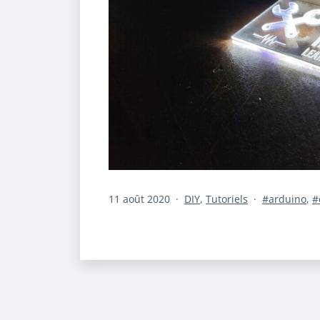
Publié
Catégorisé
Étiqueté
11 août 2020
DIY
,
Tutoriels
arduino
,
le
comme