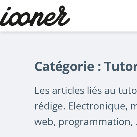
Aller
au
contenu
Le
blog
d'iooner
Catégorie :
Tutor
Les articles liés au tuto
rédige. Electronique,
web, programmation,