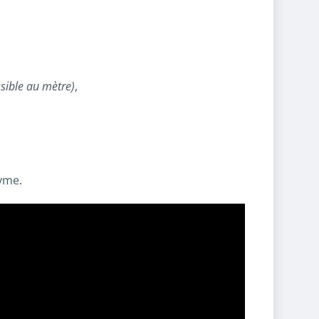
ssible au mètre)
,
yme.