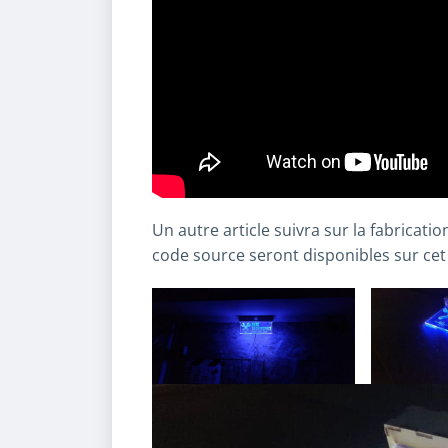
Un autre article suivra sur la fabricatio
code source seront disponibles sur cet 