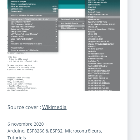
Source cover :
Wikimedia
Publié
6 novembre 2020
le
Catégorisé
Arduino
,
ESP8266 & ESP32
,
Microcontrôleurs
,
comme
Tutoriels