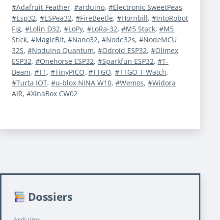
Étiqueté
Adafruit Feather
,
arduino
,
Electronic SweetPeas
,
Esp32
,
ESPea32
,
FireBeetle
,
Hornbill
,
IntoRobot
Fig
,
Lolin D32
,
LoPy
,
LoRa-32
,
M5 Stack
,
M5
Stick
,
MagicBit
,
Nano32
,
Node32s
,
NodeMCU
32S
,
Noduino Quantum
,
Odroid ESP32
,
Olimex
ESP32
,
Onehorse ESP32
,
Sparkfun ESP32
,
T-
Beam
,
T1
,
TinyPICO
,
TTGO
,
TTGO T-Watch
,
Turta IOT
,
u-blox NINA W10
,
Wemos
,
Widora
AIR
,
XinaBox CW02
Dossiers
Arduino