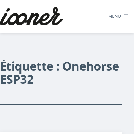
Aller
au
MENU
contenu
Le
blog
d'iooner
Étiquette :
Onehorse
ESP32