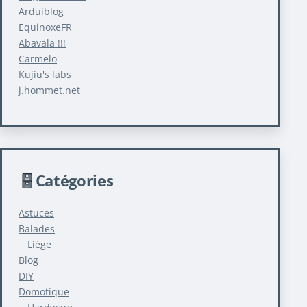
Arduiblog
EquinoxeFR
Abavala !!!
Carmelo
Kujiu's labs
j.hommet.net
Catégories
Astuces
Balades
Liège
Blog
DIY
Domotique