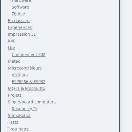
Hardware
Software
Zigbee
En passant
Expériences
Impression 3D
K40
Life
Confinement S02
Météo
Microcontrôleurs
Arduino
ESP8266 & ESP32
MQTT & Mosquitto
Projets
Single-board computers
Raspberry Pi
SumoRobot
Tests
Trottinette