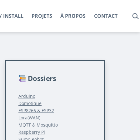
REC
/ INSTALL
PROJETS
À PROPOS
CONTACT
Dossiers
Arduino
Domotique
ESP8266 & ESP32
Lora(WAN)
MQTT & Mosquitto
Raspberry Pi
Sumo Robot