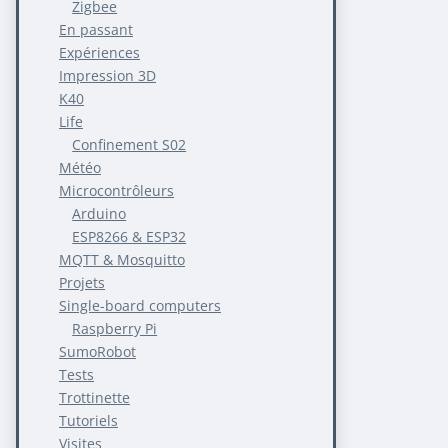
Zigbee
En passant
Expériences
Impression 3D
K40
Life
Confinement S02
Météo
Microcontrôleurs
Arduino
ESP8266 & ESP32
MQTT & Mosquitto
Projets
Single-board computers
Raspberry Pi
SumoRobot
Tests
Trottinette
Tutoriels
Visites