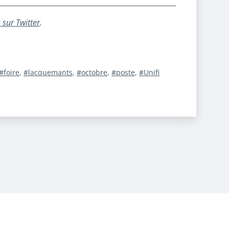
 sur Twitter
.
foire
,
lacquemants
,
octobre
,
poste
,
Unifi