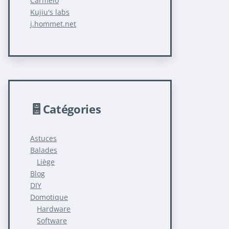
Carmelo
Kujiu's labs
j.hommet.net
Catégories
Astuces
Balades
Liège
Blog
DIY
Domotique
Hardware
Software