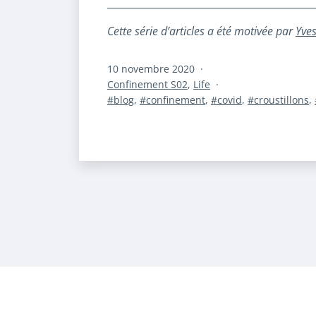
Cette série d’articles a été motivée par
Yves
Publié
10 novembre 2020
le
Catégorisé
Confinement S02
,
Life
comme
Étiqueté
blog
,
confinement
,
covid
,
croustillons
,