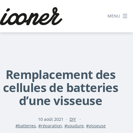
Aller
au
MENU
contenu
Le
blog
d'iooner
Remplacement des
cellules de batteries
d’une visseuse
Publié
Catégorisé
10 août 2021
DIY
Étiqueté
le
comme
batteries
,
réparation
,
soudure
,
visseuse