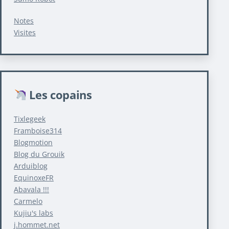
Notes
Visites
Les copains
Tixlegeek
Framboise314
Blogmotion
Blog du Grouik
Arduiblog
EquinoxeFR
Abavala !!!
Carmelo
Kujiu's labs
j.hommet.net