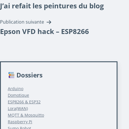
J’ai refait les peintures du blog
de
l’article
Publication suivante
Epson VFD hack – ESP8266
Dossiers
Arduino
Domotique
ESP8266 & ESP32
Lora(WAN)
MQTT & Mosquitto
Raspberry Pi
Sumo Robot