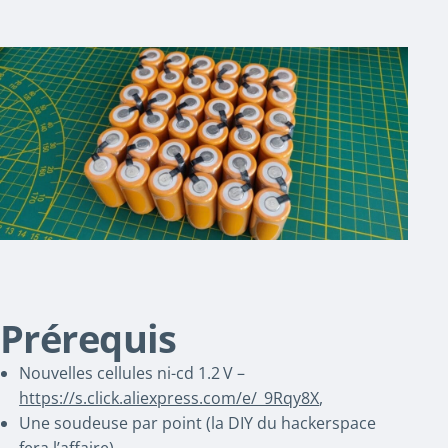
Prérequis
Nouvelles cellules ni-cd 1.2 V –
https://s.click.aliexpress.com/e/_9Rqy8X
,
Une soudeuse par point (la DIY du hackerspace
fera l’affaire),