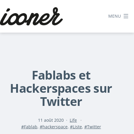
Aller
au
MENU
contenu
Le
blog
d'iooner
Fablabs et
Hackerspaces sur
Twitter
Publié
Catégorisé
11 août 2020
Life
Étiqueté
le
comme
Fablab
,
hackerspace
,
Liste
,
Twitter