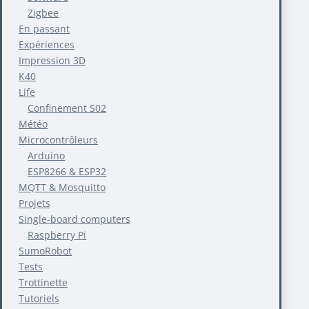
Zigbee
En passant
Expériences
Impression 3D
K40
Life
Confinement S02
Météo
Microcontrôleurs
Arduino
ESP8266 & ESP32
MQTT & Mosquitto
Projets
Single-board computers
Raspberry Pi
SumoRobot
Tests
Trottinette
Tutoriels