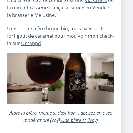
La bière de ce 2 décembre est une
Via Crucis
de
la micro-brasserie française située en Vendée
la brasserie Mélusine.
Une bonne bière brune bio, mais avec un trop
fort goût de caramel pour moi. Voir mon check-
in sur
Untappd
.
Alors la bière, même si c’est bon… abusez-en avec
modération! (cc
@Une bière et Jivay
)