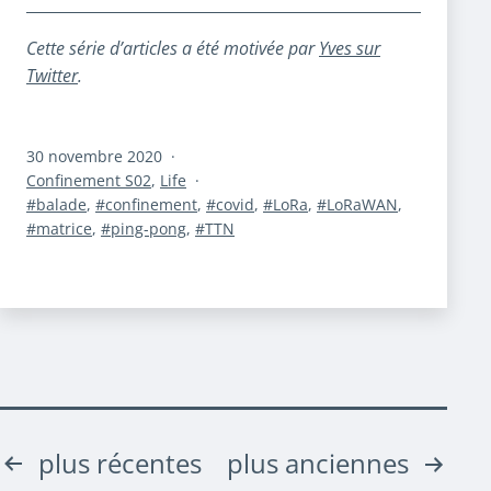
Cette série d’articles a été motivée par
Yves sur
Twitter
.
Publié
30 novembre 2020
le
Catégorisé
Confinement S02
,
Life
comme
Étiqueté
balade
,
confinement
,
covid
,
LoRa
,
LoRaWAN
,
matrice
,
ping-pong
,
TTN
Pagination
plus récentes
plus anciennes