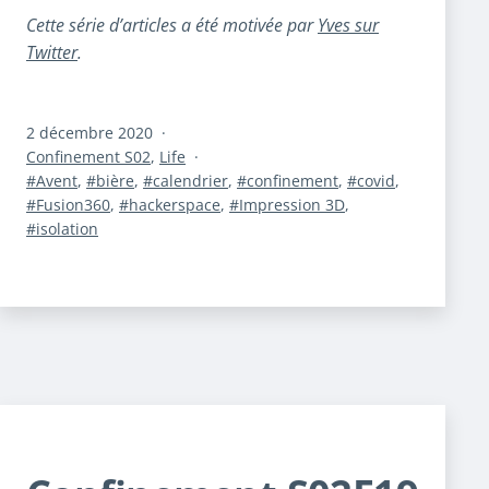
Cette série d’articles a été motivée par
Yves sur
Twitter
.
Publié
2 décembre 2020
le
Catégorisé
Confinement S02
,
Life
comme
Étiqueté
Avent
,
bière
,
calendrier
,
confinement
,
covid
,
Fusion360
,
hackerspace
,
Impression 3D
,
isolation