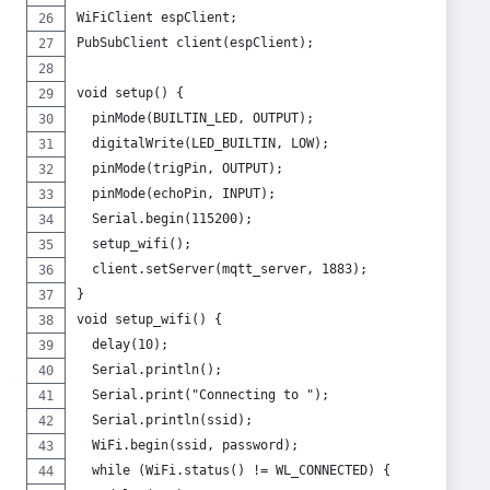
WiFiClient espClient;
PubSubClient client(espClient);
void setup() {
  pinMode(BUILTIN_LED, OUTPUT);
  digitalWrite(LED_BUILTIN, LOW);
  pinMode(trigPin, OUTPUT);
  pinMode(echoPin, INPUT);
  Serial.begin(115200);
  setup_wifi();
  client.setServer(mqtt_server, 1883);
}
void setup_wifi() {
  delay(10);
  Serial.println();
  Serial.print("Connecting to ");
  Serial.println(ssid);
  WiFi.begin(ssid, password);
  while (WiFi.status() != WL_CONNECTED) {