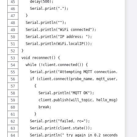
    delay(500);
    Serial.print(".");
  }
  Serial.println("");
  Serial.println("WiFi connected");
  Serial.println("IP address: ");
  Serial.println(WiFi.localIP());
}
void reconnect() {
  while (!client.connected()) {
    Serial.print("Attempting MQTT connection...");
    if (client.connect(probe_name, mqtt_user, mqtt_pa
      {
        Serial.println("MQTT OK");
        client.publish(will_topic, hello_msg);
        break;
      } 
    Serial.print("failed, rc=");
    Serial.print(client.state());
    Serial.println(" try again in 0.2 seconds");