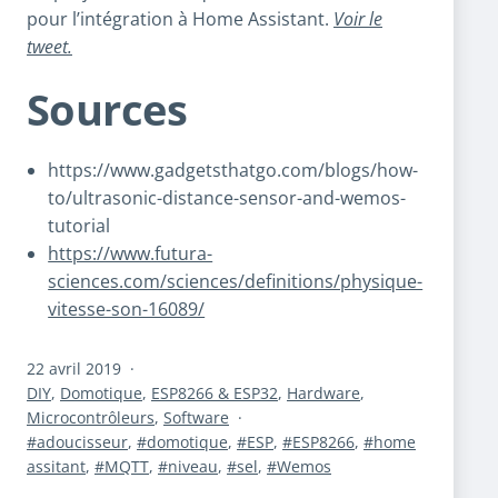
pour l’intégration à Home Assistant.
Voir le
tweet.
Sources
https://www.gadgetsthatgo.com/blogs/how-
to/ultrasonic-distance-sensor-and-wemos-
tutorial
https://www.futura-
sciences.com/sciences/definitions/physique-
vitesse-son-16089/
Publié
22 avril 2019
le
Catégorisé
DIY
,
Domotique
,
ESP8266 & ESP32
,
Hardware
,
comme
Microcontrôleurs
,
Software
Étiqueté
adoucisseur
,
domotique
,
ESP
,
ESP8266
,
home
assitant
,
MQTT
,
niveau
,
sel
,
Wemos