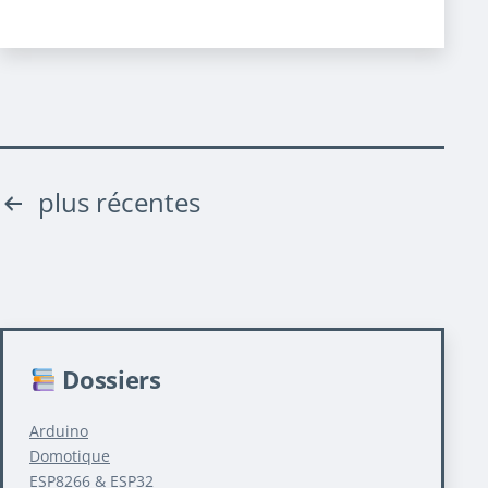
Pagination
plus récentes
des
publications
Dossiers
Arduino
Domotique
ESP8266 & ESP32