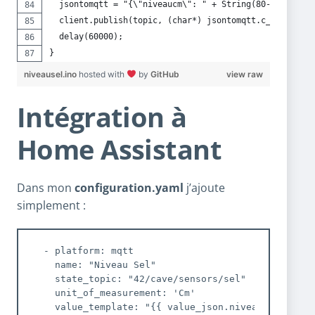
  jsontomqtt = "{\"niveaucm\": " + String(80-distance_
  client.publish(topic, (char*) jsontomqtt.c_str(), tr
  delay(60000);
}
niveausel.ino
hosted with
by
GitHub
view raw
Intégration à
Home Assistant
Dans mon
configuration.yaml
j’ajoute
simplement :
  - platform: mqtt

    name: "Niveau Sel"

    state_topic: "42/cave/sensors/sel"

    unit_of_measurement: 'Cm'

    value_template: "{{ value_json.niveaucm }}"
