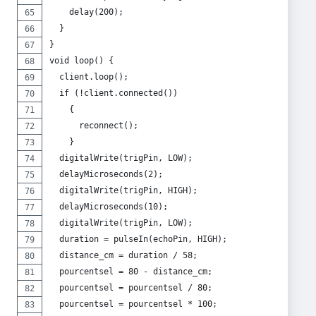
    delay(200);
  }
}
void loop() {
  client.loop();
  if (!client.connected()) 
    {
      reconnect();
    }
  digitalWrite(trigPin, LOW);
  delayMicroseconds(2);
  digitalWrite(trigPin, HIGH);
  delayMicroseconds(10);
  digitalWrite(trigPin, LOW);
  duration = pulseIn(echoPin, HIGH);
  distance_cm = duration / 58;
  pourcentsel = 80 - distance_cm;
  pourcentsel = pourcentsel / 80;
  pourcentsel = pourcentsel * 100;