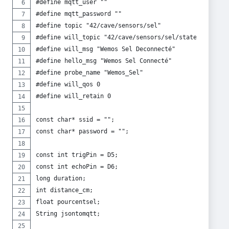
#define mqtt_user ""
#define mqtt_password ""
#define topic "42/cave/sensors/sel"
#define will_topic "42/cave/sensors/sel/state"
#define will_msg "Wemos Sel Deconnecté"
#define hello_msg "Wemos Sel Connecté"
#define probe_name "Wemos_Sel"
#define will_qos 0
#define will_retain 0
const char* ssid = "";
const char* password = "";
const int trigPin = D5;
const int echoPin = D6;
long duration;
int distance_cm;
float pourcentsel;
String jsontomqtt;