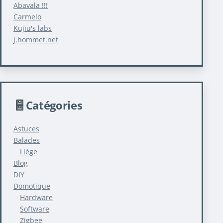
Abavala !!!
Carmelo
Kujiu's labs
j.hommet.net
Catégories
Astuces
Balades
Liège
Blog
DIY
Domotique
Hardware
Software
Zigbee