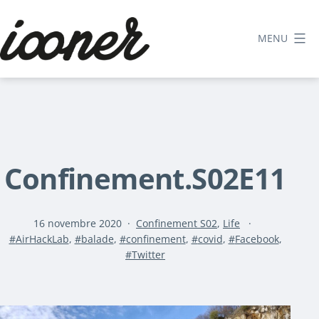
Aller
au
MENU
contenu
Le
blog
d'iooner
Confinement.S02E11
Publié
Catégorisé
16 novembre 2020
Confinement S02
,
Life
Étiqueté
le
comme
AirHackLab
,
balade
,
confinement
,
covid
,
Facebook
,
Twitter