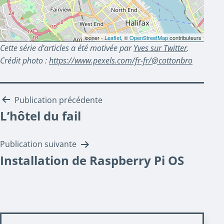
iooner -
Leaflet
, ©
OpenStreetMap
contributeurs
Cette série d’articles a été motivée par
Yves sur Twitter
.
Crédit photo :
https://www.pexels.com/fr-fr/@cottonbro
Navigation
Publication précédente
L’hôtel du fail
de
l’article
Publication suivante
Installation de Raspberry Pi OS