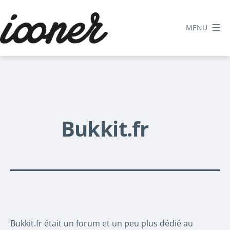
Aller
au
MENU
contenu
Le
blog
d'iooner
Bukkit.fr
Bukkit.fr était un forum et un peu plus dédié au