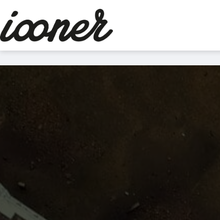
Aller
au
contenu
Le
blog
d'iooner